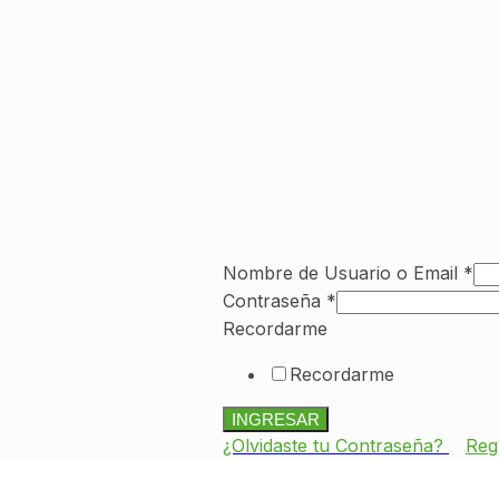
Nombre de Usuario o Email
*
Contraseña
*
Nombre
Recordarme
de
Recordarme
Usuario
INGRESAR
¿Olvidaste tu Contraseña?
Reg